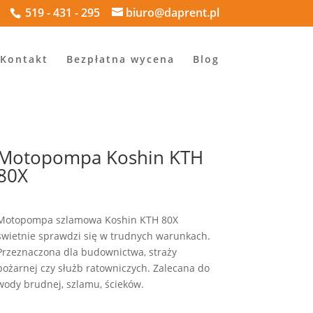
519 - 431 - 295
biuro@daprent.pl
Kontakt
Bezpłatna wycena
Blog
Motopompa Koshin KTH
80X
Motopompa szlamowa Koshin KTH 80X
świetnie sprawdzi się w trudnych warunkach.
Przeznaczona dla budownictwa, straży
pożarnej czy służb ratowniczych. Zalecana do
wody brudnej, szlamu, ścieków.